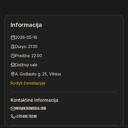
Informacija
2026-05-16
Durys:
21:30
Pradžia:
22:00
Didžioji salė
A. Goštauto g. 25, Vilnius
Rodyti žemėlapyje
Kontaktinė informacija
info@k2komedija.com
+370 695 70249