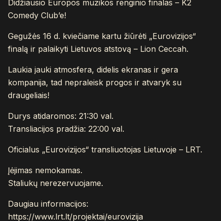
Didžiausio Europos muzikos renginio finalas – K2
Comedy Club’e!
Gegužės 16 d. kviečiame kartu žiūrėti „Eurovizijos“
finalą ir palaikyti Lietuvos atstovą – Lion Ceccah.
Laukia jauki atmosfera, didelis ekranas ir gera
kompanija, tad nepraleisk progos ir atvaryk su
draugeliais!
Durys atidaromos: 21:30 val.
Transliacijos pradžia: 22:00 val.
Oficialus „Eurovizijos“ transliuotojas Lietuvoje – LRT.
Įėjimas nemokamas.
Staliukų nerezervuojame.
Daugiau informacijos:
https://www.lrt.lt/projektai/eurovizija